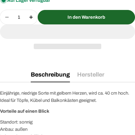
Auf Lager verfügbar
Menge
In den Warenkorb
Menge für Zwergsonnenblume Sunspot Saatgut v
Menge für Zwergsonnenblume Sunspot 
Beschreibung
Hersteller
Einjährige, niedrige Sorte mit gelbem Herzen, wird ca. 40 cm hoch.
Ideal für Töpfe, Kübel und Balkonkästen geeignet.
Vorteile auf einen Blick
Standort: sonnig
Anbau: außen