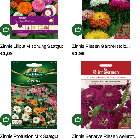
In den Warenkorb
In den Warenkorb
Zinnie Liliput Mischung Saatgut
Zinnie Riesen Gärtnerstolz
Regulärer
€1,09
Regulärer
€1,99
Saatgut
Preis
Preis
In den Warenkorb
In den Warenkorb
Zinnie Profusion Mix Saatgut
Zinnie Benarys Riesen weinrot