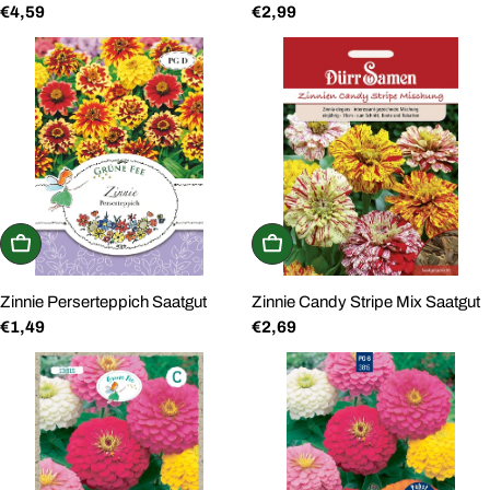
Regulärer
€4,59
Regulärer
€2,99
Saatgut
Preis
Preis
In den Warenkorb
In den Warenkorb
Zinnie Perserteppich Saatgut
Zinnie Candy Stripe Mix Saatgut
Regulärer
€1,49
Regulärer
€2,69
Preis
Preis