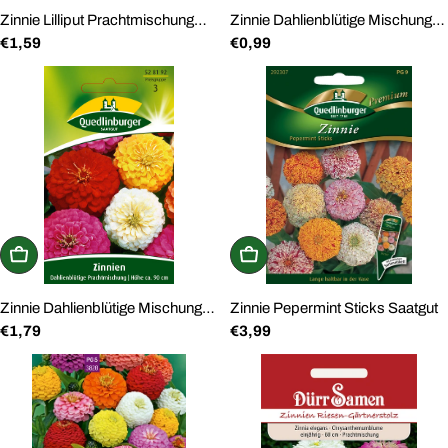
Zinnie Lilliput Prachtmischung
Zinnie Dahlienblütige Mischung
Regulärer
€1,59
Regulärer
€0,99
Saatgut
Saatgut
Preis
Preis
In den Warenkorb
In den Warenkorb
Zinnie Dahlienblütige Mischung
Zinnie Pepermint Sticks Saatgut
Regulärer
€1,79
Regulärer
€3,99
Saatgut
Preis
Preis