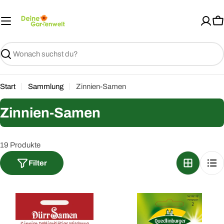
Zum
Inhalt
W
springen
Suchen
Start
Sammlung
Zinnien-Samen
S
Zinnien-Samen
a
m
19 Produkte
m
Filter
l
u
n