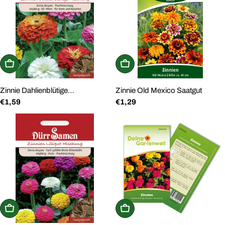
g
:
In den Warenkorb
In den Warenkorb
Zinnie Dahlienblütige
Zinnie Old Mexico Saatgut
Regulärer
€1,59
Regulärer
€1,29
Prachtmischung Saatgut
Preis
Preis
In den Warenkorb
In den Warenkorb