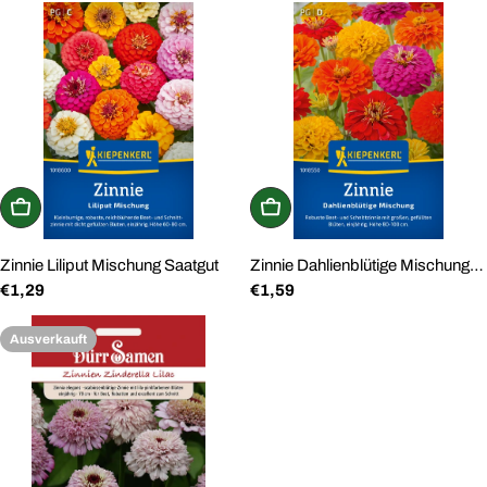
Preis
Preis
In den Warenkorb
In den Warenkorb
Zinnie Liliput Mischung Saatgut
Zinnie Dahlienblütige Mischung
Regulärer
€1,29
Regulärer
€1,59
Saatgut
Preis
Preis
Ausverkauft