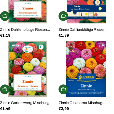
In den Warenkorb
In den Warenkorb
Zinnie Dahlienblütige Riesen
Zinnie Dahlienblütige Riesen
Regulärer
€1,19
Regulärer
€1,39
Saatgut
Saatgut
Preis
Preis
In den Warenkorb
In den Warenkorb
Zinnie Gartenzwerg Mischung
Zinnie Oklahoma Mischug
Regulärer
€1,49
Regulärer
€2,99
Saatgut
Saatgut