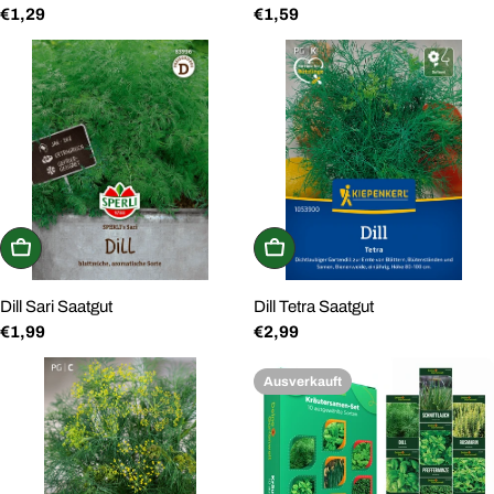
Regulärer
€1,29
Regulärer
€1,59
Preis
Preis
In den Warenkorb
In den Warenkorb
Dill Sari Saatgut
Dill Tetra Saatgut
Regulärer
€1,99
Regulärer
€2,99
Preis
Preis
Ausverkauft