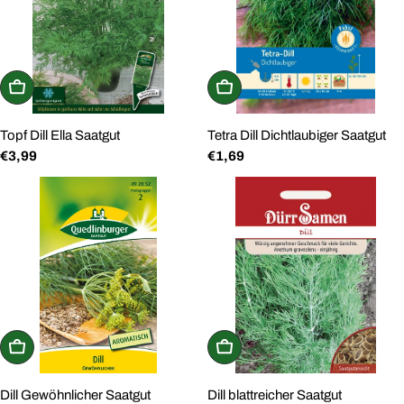
In den Warenkorb
In den Warenkorb
Topf Dill Ella Saatgut
Tetra Dill Dichtlaubiger Saatgut
Regulärer
€3,99
Regulärer
€1,69
Preis
Preis
In den Warenkorb
In den Warenkorb
Dill Gewöhnlicher Saatgut
Dill blattreicher Saatgut