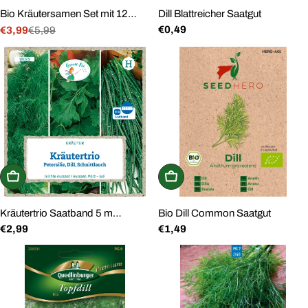
Bio Kräutersamen Set mit 12
Dill Blattreicher Saatgut
Regulärer
€0,49
Sorten
€3,99
€5,99
Verkaufspreis
Regulärer
Preis
Preis
In den Warenkorb
In den Warenkorb
Kräutertrio Saatband 5 m
Bio Dill Common Saatgut
Regulärer
€2,99
Regulärer
€1,49
Petersilie Dill Schnittlauch
Preis
Preis