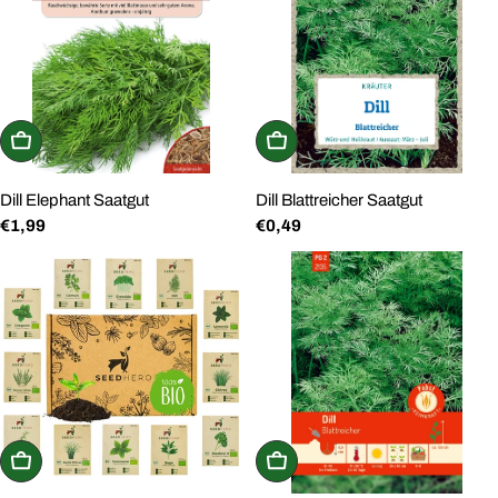
g
:
In den Warenkorb
In den Warenkorb
Dill Elephant Saatgut
Dill Blattreicher Saatgut
Regulärer
€1,99
Regulärer
€0,49
Preis
Preis
In den Warenkorb
In den Warenkorb