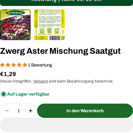
Zwerg Aster Mischung Saatgut
1 Bewertung
Regulärer
€1,29
Preis
Steuer inbegriffen.
Versand
wird beim Bezahlvorgang berechnet.
Auf Lager verfügbar
Menge
In den Warenkorb
Menge für Zwerg Aster Mischung Saatgut verring
Menge für Zwerg Aster Mischung Saatg