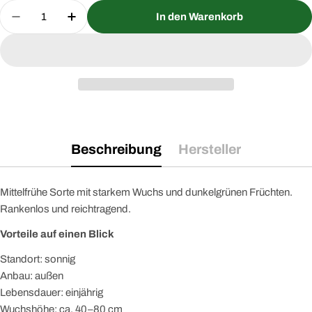
Menge
In den Warenkorb
Menge für Zucchini Black Beauty Saatgut verring
Menge für Zucchini Black Beauty Saatg
Beschreibung
Hersteller
Mittelfrühe Sorte mit starkem Wuchs und dunkelgrünen Früchten.
Rankenlos und reichtragend.
Vorteile auf einen Blick
Standort: sonnig
Anbau: außen
Lebensdauer: einjährig
Wuchshöhe: ca. 40–80 cm