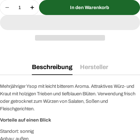
Menge
In den Warenkorb
Menge für Ysop Saatgut verringern
Menge für Ysop Saatgut erhöhen
Beschreibung
Hersteller
Mehrjähriger Ysop mit leicht bitterem Aroma. Attraktives Würz- und
Kraut mit holzigen Trieben und tiefblauen Blüten. Verwendung frisch
oder getrocknet zum Würzen von Salaten, Soßen und
Fleischgerichten.
Vorteile auf einen Blick
Standort: sonnig
Anbau: außen