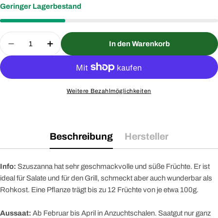
Geringer Lagerbestand
Menge
In den Warenkorb
Menge für Tomatenpaprika Szuszanna verringern
Menge für Tomatenpaprika Szuszanna 
Weitere Bezahlmöglichkeiten
Beschreibung
Hersteller
Info:
Szuszanna hat sehr geschmackvolle und süße Früchte. Er ist
ideal für Salate und für den Grill, schmeckt aber auch wunderbar als
Rohkost. Eine Pflanze trägt bis zu 12 Früchte von je etwa 100g.
Aussaat:
Ab Februar bis April in Anzuchtschalen. Saatgut nur ganz