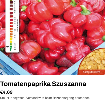
Öffnen Sie das Medium 0 im Modalformat
Tomatenpaprika Szuszanna
Regulärer
€4,69
Preis
Steuer inbegriffen.
Versand
wird beim Bezahlvorgang berechnet.