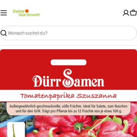
Zum
Inhalt
W
springen
Suchen
Springe
zu
den
Produktinformationen