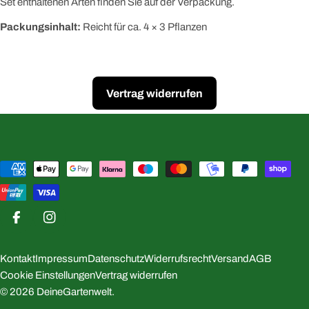
Set enthaltenen Arten finden Sie auf der Verpackung.
Packungsinhalt:
Reicht für ca. 4 × 3 Pflanzen
Vertrag widerrufen
Zahlungsmethoden
Facebook
Instagram
Kontakt
Impressum
Datenschutz
Widerrufsrecht
Versand
AGB
Cookie Einstellungen
Vertrag widerrufen
© 2026
DeineGartenwelt
.