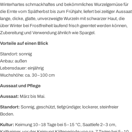
Winterhartes schmackhaftes und bekömmliches Wurzelgemüse für
die Ernte vom Spätherbst bis zum Frühjahr, liefert bei zeitiger Aussaat
lange, dicke, glatte, unverzweigte Wurzeln mit schwarzer Haut, die
über Winter bei Frostfreiheit laufend frisch geerntet werden können,
Zubereitung und Verwendung ähnlich wie Spargel.
Vorteile auf einen Blick
Standort: sonnig
Anbau: außen
Lebensdauer: einjährig
Wuchshöhe: ca. 30–100 cm
Aussaat und Pflege
Aussaat:
März bis Mai.
Standort:
Sonnig, geschützt, tiefgründiger, lockerer, steinfreier
Boden.
Kultur:
Keimung 10–18 Tage bei 5–15 °C, Saattiefe 2–3 cm,
Kaltkeimer, vor der Keimung Kälteperiode von ca. 7 Tagen bei 5–10