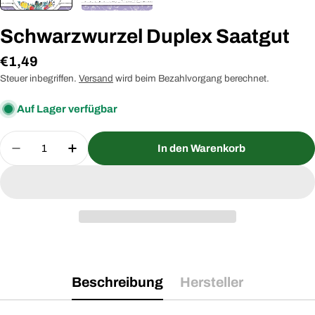
Schwarzwurzel Duplex Saatgut
Regulärer
€1,49
Preis
Steuer inbegriffen.
Versand
wird beim Bezahlvorgang berechnet.
Auf Lager verfügbar
Menge
In den Warenkorb
Menge für Schwarzwurzel Duplex Saatgut verring
Menge für Schwarzwurzel Duplex Saatg
Beschreibung
Hersteller