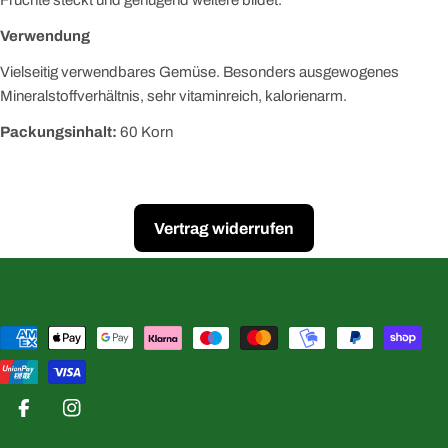
Früchte steckt und genügend weitere bildet.
Verwendung
Vielseitig verwendbares Gemüse. Besonders ausgewogenes
Mineralstoffverhältnis, sehr vitaminreich, kalorienarm.
Packungsinhalt:
60 Korn
Vertrag widerrufen
Zahlungsmethoden
Facebook
Instagram