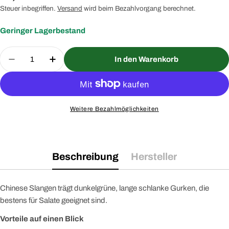
Preis
Steuer inbegriffen.
Versand
wird beim Bezahlvorgang berechnet.
Geringer Lagerbestand
Menge
In den Warenkorb
Menge für Salatgurke Chinese Slangen Saatgut v
Menge für Salatgurke Chinese Slangen 
Weitere Bezahlmöglichkeiten
Beschreibung
Hersteller
Chinese Slangen trägt dunkelgrüne, lange schlanke Gurken, die
bestens für Salate geeignet sind.
Vorteile auf einen Blick