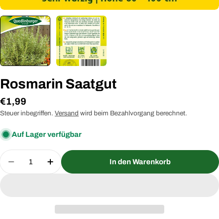
Rosmarin Saatgut
Regulärer
€1,99
Preis
Steuer inbegriffen.
Versand
wird beim Bezahlvorgang berechnet.
Auf Lager verfügbar
Menge
In den Warenkorb
Menge für Rosmarin Saatgut verringern
Menge für Rosmarin Saatgut erhöhen