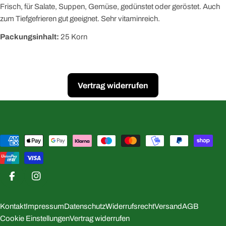
Frisch, für Salate, Suppen, Gemüse, gedünstet oder geröstet. Auch
zum Tiefgefrieren gut geeignet. Sehr vitaminreich.
Packungsinhalt:
25 Korn
Vertrag widerrufen
Zahlungsmethoden
Facebook
Instagram
Kontakt
Impressum
Datenschutz
Widerrufsrecht
Versand
AGB
Cookie Einstellungen
Vertrag widerrufen