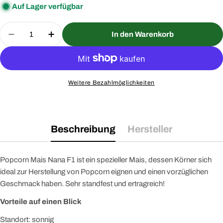
Auf Lager verfügbar
Menge
In den Warenkorb
Menge für Popcorn Mais Nana F1 Saatgut verring
Menge für Popcorn Mais Nana F1 Saatg
Weitere Bezahlmöglichkeiten
Beschreibung
Hersteller
Popcorn Mais Nana F1 ist ein spezieller Mais, dessen Körner sich
ideal zur Herstellung von Popcorn eignen und einen vorzüglichen
Geschmack haben. Sehr standfest und ertragreich!
Vorteile auf einen Blick
Standort: sonnig