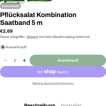
Ausverkauft
Pflücksalat Kombination
Saatband 5 m
Regulärer
€2,69
Preis
Steuer inbegriffen.
Versand
wird beim Bezahlvorgang berechnet.
Ausverkauft
Menge
Ausverkauft
Menge für Pflücksalat Kombination Saatband 5 m 
Menge für Pflücksalat Kombination Saa
Weitere Bezahlmöglichkeiten
Beschreibung
Hersteller