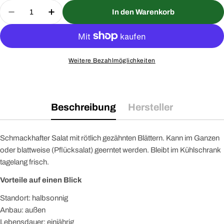
Menge
In den Warenkorb
Menge für Pflücksalat Lollo rossa Saatgut verring
Menge für Pflücksalat Lollo rossa Saatg
Weitere Bezahlmöglichkeiten
Beschreibung
Hersteller
Schmackhafter Salat mit rötlich gezähnten Blättern. Kann im Ganzen
oder blattweise (Pflücksalat) geerntet werden. Bleibt im Kühlschrank
tagelang frisch.
Vorteile auf einen Blick
Standort: halbsonnig
Anbau: außen
Lebensdauer: einjährig