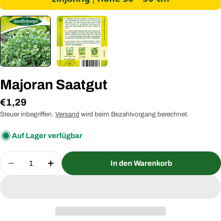
Majoran Saatgut
Regulärer
€1,29
Preis
Steuer inbegriffen.
Versand
wird beim Bezahlvorgang berechnet.
Auf Lager verfügbar
Menge
In den Warenkorb
Menge für Majoran Saatgut verringern
Menge für Majoran Saatgut erhöhen