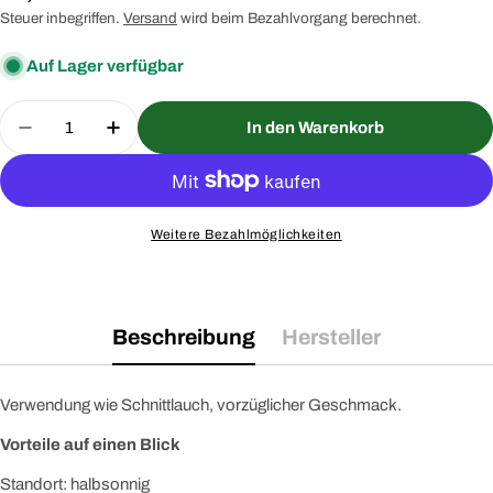
Preis
Steuer inbegriffen.
Versand
wird beim Bezahlvorgang berechnet.
Auf Lager verfügbar
Menge
In den Warenkorb
Menge für Lauchzwiebel Winterhecke Saatgut ver
Menge für Lauchzwiebel Winterhecke S
Weitere Bezahlmöglichkeiten
Beschreibung
Hersteller
Verwendung wie Schnittlauch, vorzüglicher Geschmack.
Vorteile auf einen Blick
Standort: halbsonnig