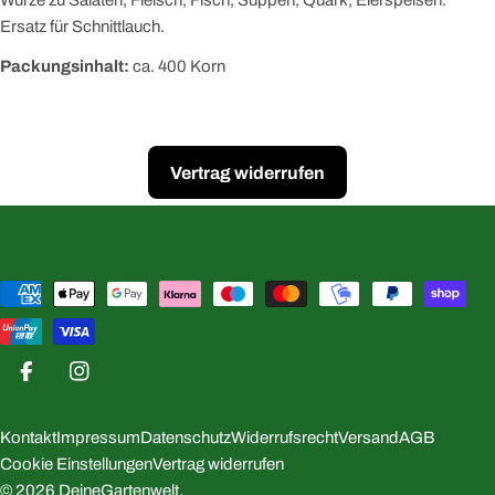
Würze zu Salaten, Fleisch, Fisch, Suppen, Quark, Eierspeisen.
Ersatz für Schnittlauch.
Packungsinhalt:
ca. 400 Korn
Vertrag widerrufen
Zahlungsmethoden
Facebook
Instagram
Kontakt
Impressum
Datenschutz
Widerrufsrecht
Versand
AGB
Cookie Einstellungen
Vertrag widerrufen
© 2026
DeineGartenwelt
.