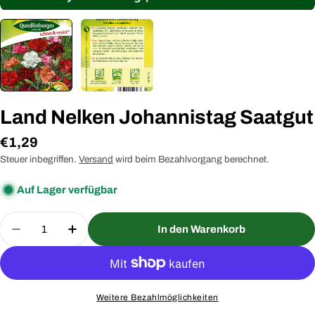
Land Nelken Johannistag Saatgut
Regulärer
€1,29
Preis
Steuer inbegriffen.
Versand
wird beim Bezahlvorgang berechnet.
Auf Lager verfügbar
Menge
In den Warenkorb
Menge für Land Nelken Johannistag Saatgut verr
Menge für Land Nelken Johannistag Saa
Weitere Bezahlmöglichkeiten