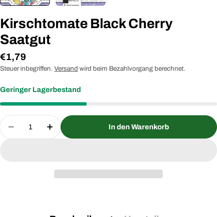
Kirschtomate Black Cherry
Saatgut
Regulärer
€1,79
Preis
Steuer inbegriffen.
Versand
wird beim Bezahlvorgang berechnet.
Geringer Lagerbestand
Menge
In den Warenkorb
Menge für Kirschtomate Black Cherry Saatgut ver
Menge für Kirschtomate Black Cherry S