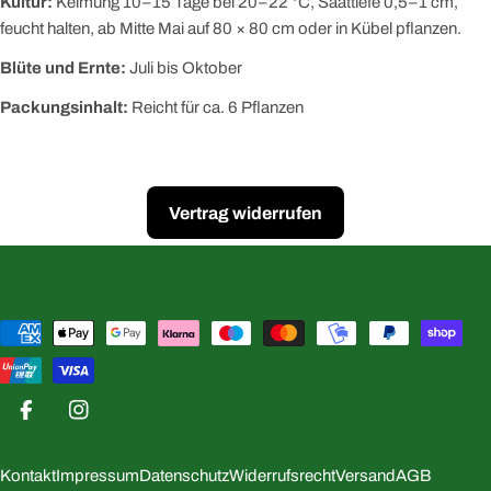
Kultur:
Keimung 10–15 Tage bei 20–22 °C, Saattiefe 0,5–1 cm,
feucht halten, ab Mitte Mai auf 80 × 80 cm oder in Kübel pflanzen.
Blüte und Ernte:
Juli bis Oktober
Packungsinhalt:
Reicht für ca. 6 Pflanzen
Vertrag widerrufen
Zahlungsmethoden
Facebook
Instagram
Kontakt
Impressum
Datenschutz
Widerrufsrecht
Versand
AGB