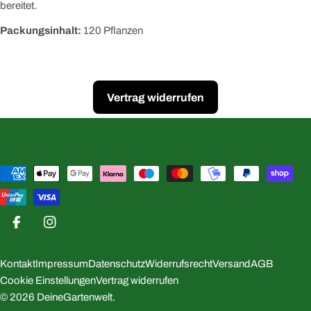
bereitet.
Packungsinhalt:
120 Pflanzen
Vertrag widerrufen
Zahlungsmethoden
Facebook
Instagram
Kontakt
Impressum
Datenschutz
Widerrufsrecht
Versand
AGB
Cookie Einstellungen
Vertrag widerrufen
© 2026
DeineGartenwelt
.