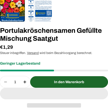
Portulakröschensamen Gefüllte
Mischung Saatgut
Regulärer
€1,29
Preis
Steuer inbegriffen.
Versand
wird beim Bezahlvorgang berechnet.
Geringer Lagerbestand
Menge
In den Warenkorb
Menge für Portulakröschensamen Gefüllte Mischu
Menge für Portulakröschensamen Gefül