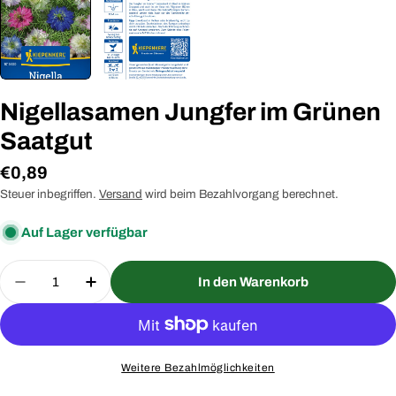
Nigellasamen Jungfer im Grünen
Saatgut
Regulärer
€0,89
Preis
Steuer inbegriffen.
Versand
wird beim Bezahlvorgang berechnet.
Auf Lager verfügbar
Menge
In den Warenkorb
Menge für Nigellasamen Jungfer im Grünen Saatg
Menge für Nigellasamen Jungfer im Grü
Weitere Bezahlmöglichkeiten