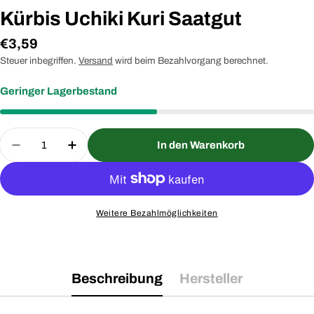
Kürbis Uchiki Kuri Saatgut
Regulärer
€3,59
Preis
Steuer inbegriffen.
Versand
wird beim Bezahlvorgang berechnet.
Geringer Lagerbestand
Menge
In den Warenkorb
Menge für Kürbis Uchiki Kuri Saatgut verringern
Menge für Kürbis Uchiki Kuri Saatgut e
Weitere Bezahlmöglichkeiten
Beschreibung
Hersteller