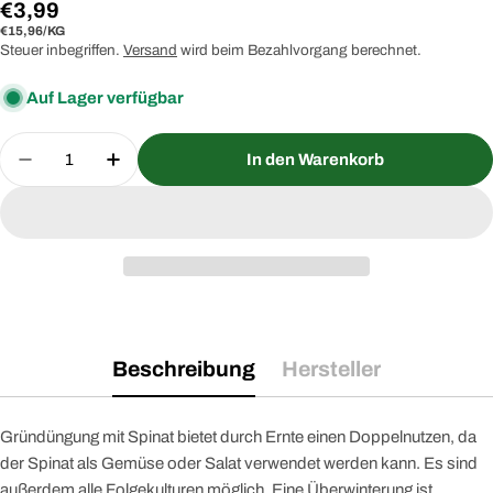
Regulärer
€3,99
STÜCKPREIS
PRO
€15,96
/
KG
Preis
Steuer inbegriffen.
Versand
wird beim Bezahlvorgang berechnet.
Auf Lager verfügbar
Menge
In den Warenkorb
Menge für Gründüngung Spinat Matador 250 g Saa
Menge für Gründüngung Spinat Matador
Beschreibung
Hersteller
Gründüngung mit Spinat bietet durch Ernte einen Doppelnutzen, da
der Spinat als Gemüse oder Salat verwendet werden kann. Es sind
außerdem alle Folgekulturen möglich. Eine Überwinterung ist