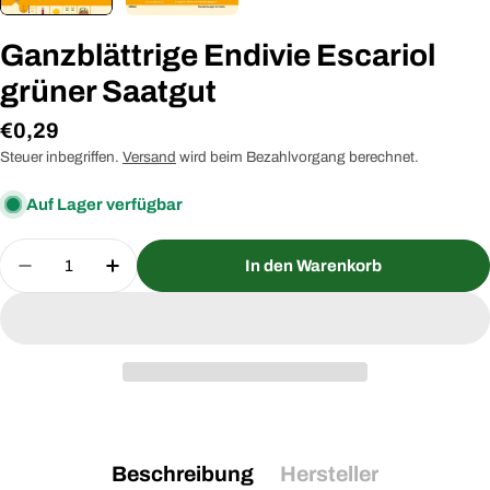
Ganzblättrige Endivie Escariol
grüner Saatgut
Regulärer
€0,29
Preis
Steuer inbegriffen.
Versand
wird beim Bezahlvorgang berechnet.
Auf Lager verfügbar
Menge
In den Warenkorb
Menge für Ganzblättrige Endivie Escariol grüner 
Menge für Ganzblättrige Endivie Escario
Beschreibung
Hersteller