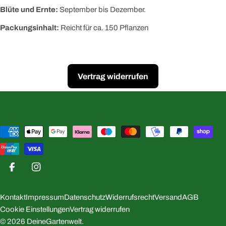
Blüte und Ernte:
September bis Dezember.
Packungsinhalt:
Reicht für ca. 150 Pflanzen
Vertrag widerrufen
Zahlungsmethoden
Facebook
Instagram
Kontakt
Impressum
Datenschutz
Widerrufsrecht
Versand
AGB
Cookie Einstellungen
Vertrag widerrufen
© 2026
DeineGartenwelt
.