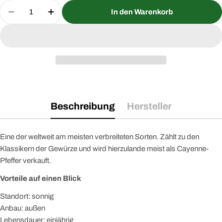
Menge
In den Warenkorb
Menge für Chili De Cayenne Saatgut verringern
Menge für Chili De Cayenne Saatgut er
Beschreibung
Hersteller
Eine der weltweit am meisten verbreiteten Sorten. Zählt zu den
Klassikern der Gewürze und wird hierzulande meist als Cayenne-
Pfeffer verkauft.
Vorteile auf einen Blick
Standort: sonnig
Anbau: außen
Lebensdauer: einjährig