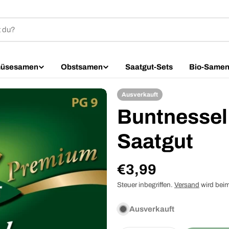
üsesamen
Obstsamen
Saatgut-Sets
Bio-Same
Ausverkauft
Buntnessel
Saatgut
Regulärer
€3,99
Preis
Steuer inbegriffen.
Versand
wird bei
Ausverkauft