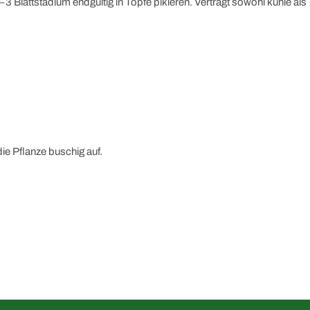
 Blattstadium endgültig in Töpfe pikieren. Verträgt sowohl kühle als
ie Pflanze buschig auf.