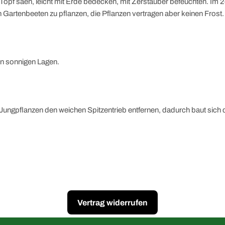
pf säen, leicht mit Erde bedecken, mit Zerstäuber befeuchten. Im 2–3
n Gartenbeeten zu pflanzen, die Pflanzen vertragen aber keinen Frost.
 in sonnigen Lagen.
 Jungpflanzen den weichen Spitzentrieb entfernen, dadurch baut sich d
Vertrag widerrufen