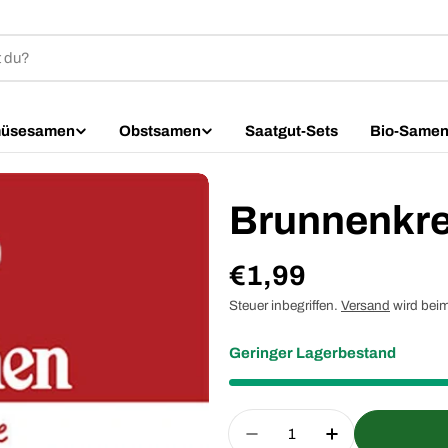
üsesamen
Obstsamen
Saatgut-Sets
Bio-Same
Brunnenkre
Regulärer
€1,99
Preis
Steuer inbegriffen.
Versand
wird bei
Geringer Lagerbestand
Menge
Menge für Brunnenkres
Menge für Br