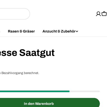
W
n
Rasen & Gräser
Anzucht & Zubehör
sse Saatgut
m Bezahlvorgang berechnet.
In den Warenkorb
se Saatgut verringern
unnenkresse Saatgut erhöhen