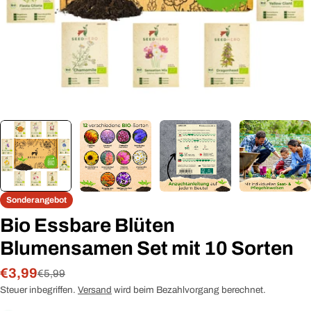
Sonderangebot
Bio Essbare Blüten
Blumensamen Set mit 10 Sorten
€3,99
Verkaufspreis
Regulärer
€5,99
Preis
Steuer inbegriffen.
Versand
wird beim Bezahlvorgang berechnet.