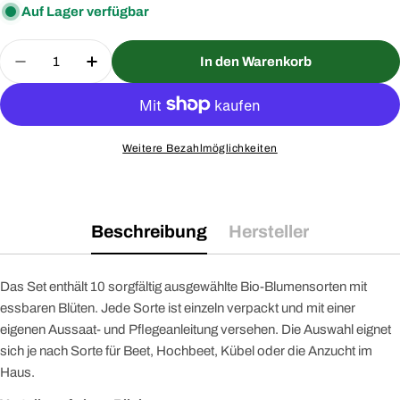
Auf Lager verfügbar
Menge
In den Warenkorb
Menge für Bio Essbare Blüten Blumensamen Set m
Menge für Bio Essbare Blüten Blumensa
Weitere Bezahlmöglichkeiten
Beschreibung
Hersteller
Das Set enthält 10 sorgfältig ausgewählte Bio-Blumensorten mit
essbaren Blüten. Jede Sorte ist einzeln verpackt und mit einer
eigenen Aussaat- und Pflegeanleitung versehen. Die Auswahl eignet
sich je nach Sorte für Beet, Hochbeet, Kübel oder die Anzucht im
Haus.