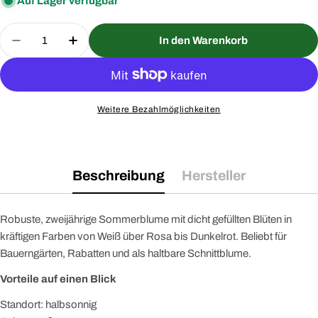
Auf Lager verfügbar
Menge
In den Warenkorb
Menge für Bartnelke Gefüllte Mischung Saatgut v
Menge für Bartnelke Gefüllte Mischung
Weitere Bezahlmöglichkeiten
Beschreibung
Hersteller
Robuste, zweijährige Sommerblume mit dicht gefüllten Blüten in
kräftigen Farben von Weiß über Rosa bis Dunkelrot. Beliebt für
Bauerngärten, Rabatten und als haltbare Schnittblume.
Vorteile auf einen Blick
Standort: halbsonnig