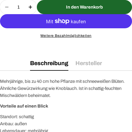
Menge
In den Warenkorb
Menge für Bärlauch Saatgut verringern
Menge für Bärlauch Saatgut erhöhen
Weitere Bezahlmöglichkeiten
Beschreibung
Hersteller
Mehrjährige, bis zu 40 cm hohe Pflanze mit schneeweißen Blüten.
Ähnliche Gewürzwirkung wie Knoblauch. Ist in schattig-feuchten
Mischwäldern beheimatet.
Vorteile auf einen Blick
Standort: schattig
Anbau: außen
Lebensdauer: mehrjährig