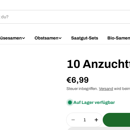
üsesamen
Obstsamen
Saatgut-Sets
Bio-Same
10 Anzucht
Regulärer
€6,99
Preis
Steuer inbegriffen.
Versand
wird bei
Auf Lager verfügbar
Menge
Menge für 10 Anzuchtt
Menge für 10